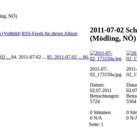
ing, NÖ)
2011-07-02 Sch
(Vollbild)
RSS-Feeds für dieses Album
(Mödling, NÖ)
02 ...
84. 2011-07-02 ...
85. 2011-07-02 ...
86.
2011-07-
2011
02_173150a.jpg
02_1
Datum:
Datu
02.07.2011
02.0
Betrachtungen:
Betra
5724
5564
0 Stimmen
0 St
0
N/A
0
N/
Seite:
1