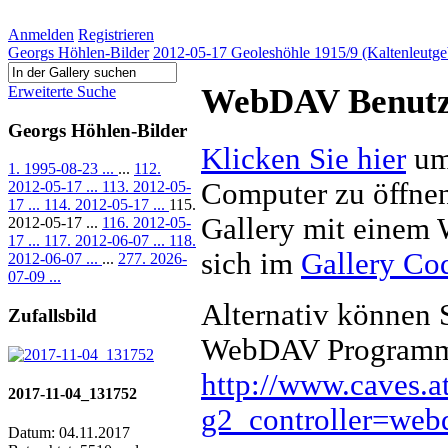
Anmelden
Registrieren
Georgs Höhlen-Bilder
2012-05-17 Geoleshöhle 1915/9 (Kaltenleutg
WebDAV Benutze
Erweiterte Suche
Georgs Höhlen-Bilder
Klicken Sie hier
um 
1. 1995-08-23 ...
...
112.
Computer zu öffnen
2012-05-17 ...
113. 2012-05-
17 ...
114. 2012-05-17 ...
115.
Gallery mit einem
2012-05-17 ...
116. 2012-05-
17 ...
117. 2012-06-07 ...
118.
sich im
Gallery Co
2012-06-07 ...
...
277. 2026-
07-09 ...
Alternativ können 
Zufallsbild
WebDAV Programm
http://www.caves.a
2017-11-04_131752
g2_controller=we
Datum: 04.11.2017