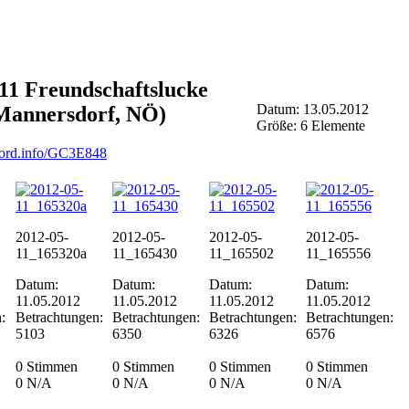
11 Freundschaftslucke
Datum: 13.05.2012
(Mannersdorf, NÖ)
Größe: 6 Elemente
ord.info/GC3E848
2012-05-
2012-05-
2012-05-
2012-05-
11_165320a
11_165430
11_165502
11_165556
Datum:
Datum:
Datum:
Datum:
11.05.2012
11.05.2012
11.05.2012
11.05.2012
:
Betrachtungen:
Betrachtungen:
Betrachtungen:
Betrachtungen:
5103
6350
6326
6576
0 Stimmen
0 Stimmen
0 Stimmen
0 Stimmen
0
N/A
0
N/A
0
N/A
0
N/A