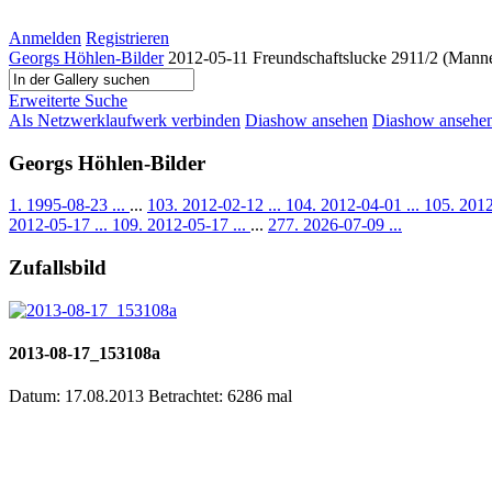
Anmelden
Registrieren
Georgs Höhlen-Bilder
2012-05-11 Freundschaftslucke 2911/2 (Mann
Erweiterte Suche
Als Netzwerklaufwerk verbinden
Diashow ansehen
Diashow ansehen 
Georgs Höhlen-Bilder
1. 1995-08-23 ...
...
103. 2012-02-12 ...
104. 2012-04-01 ...
105. 2012
2012-05-17 ...
109. 2012-05-17 ...
...
277. 2026-07-09 ...
Zufallsbild
2013-08-17_153108a
Datum: 17.08.2013
Betrachtet: 6286 mal