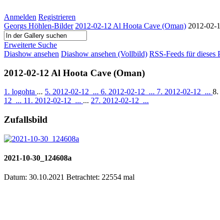
Anmelden
Registrieren
Georgs Höhlen-Bilder
2012-02-12 Al Hoota Cave (Oman)
2012-02-
Erweiterte Suche
Diashow ansehen
Diashow ansehen (Vollbild)
RSS-Feeds für dieses 
2012-02-12 Al Hoota Cave (Oman)
1. logohta
...
5. 2012-02-12_...
6. 2012-02-12_...
7. 2012-02-12_...
8.
12_...
11. 2012-02-12_...
...
27. 2012-02-12_...
Zufallsbild
2021-10-30_124608a
Datum: 30.10.2021
Betrachtet: 22554 mal