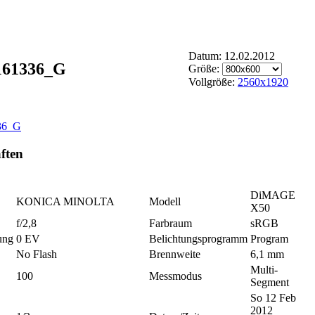
Datum: 12.02.2012
161336_G
Größe:
Vollgröße:
2560x1920
ften
DiMAGE
KONICA MINOLTA
Modell
X50
f/2,8
Farbraum
sRGB
ung
0 EV
Belichtungsprogramm
Program
No Flash
Brennweite
6,1 mm
Multi-
100
Messmodus
Segment
So 12 Feb
2012