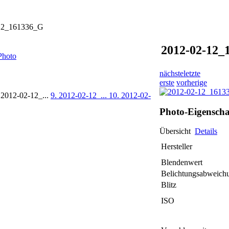
12_161336_G
2012-02-12_
Photo
nächste
letzte
erste
vorherige
 2012-02-12_...
9. 2012-02-12_...
10. 2012-02-
Photo-Eigenscha
Übersicht
Details
Hersteller
Blendenwert
Belichtungsabweich
Blitz
ISO