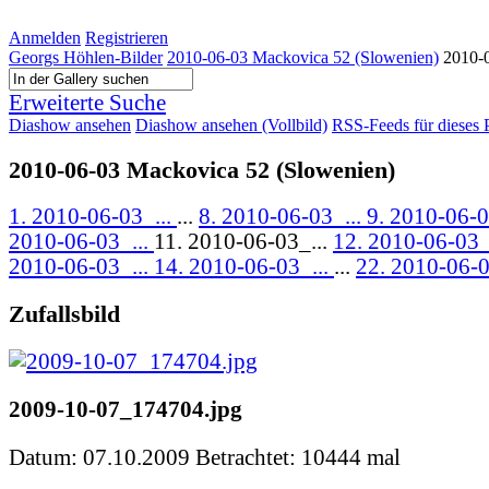
Anmelden
Registrieren
Georgs Höhlen-Bilder
2010-06-03 Mackovica 52 (Slowenien)
2010-
Erweiterte Suche
Diashow ansehen
Diashow ansehen (Vollbild)
RSS-Feeds für dieses 
2010-06-03 Mackovica 52 (Slowenien)
1. 2010-06-03_...
...
8. 2010-06-03_...
9. 2010-06-0
2010-06-03_...
11. 2010-06-03_...
12. 2010-06-03_
2010-06-03_...
14. 2010-06-03_...
...
22. 2010-06-0
Zufallsbild
2009-10-07_174704.jpg
Datum: 07.10.2009
Betrachtet: 10444 mal